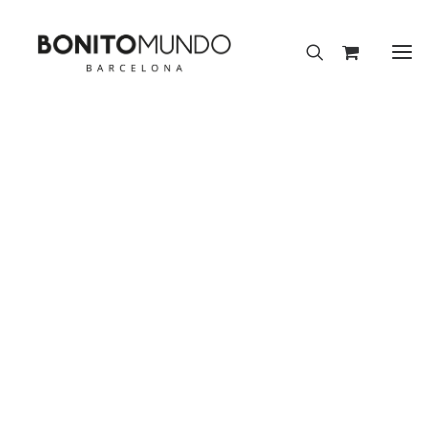
Colección Flow
Colección Aura
Colección Meraki
BIENVENIDO AL BLOG DE BONITO MUNDO
Colección Nature
Colección Fairies
Pañuelos 90 x 90 cm
bonita·mente
Pañuelos de seda 70 x 70 cm
Pañuelos 50 x 50 cm
Pañuelos 45 x 45 cm
Pañuelos de bolsillo
Mini Accesorios de Seda
Packs Regalo
Artículos sobre arte e inspiración, pañuelos, moda
y sostenibilidad para gente bonita como tú.